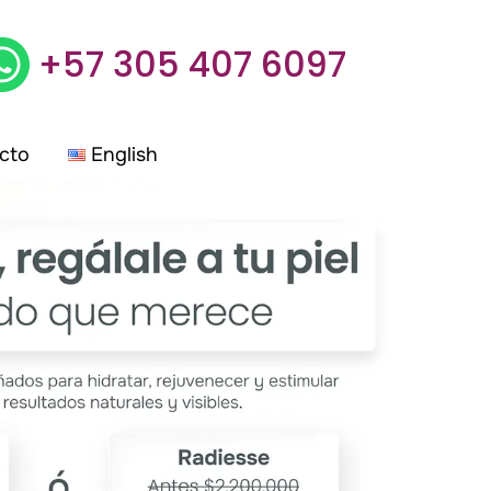
+57 305 407 6097
cto
English